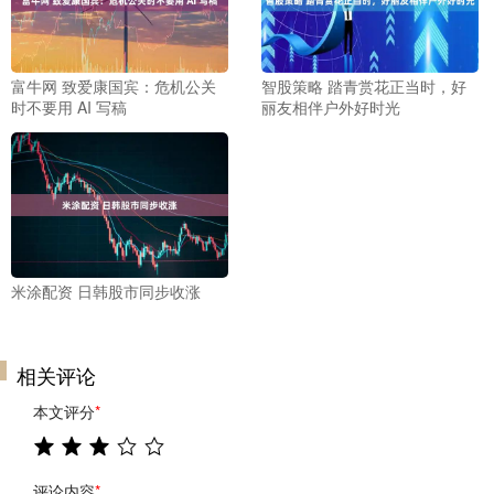
富牛网 致爱康国宾：危机公关
智股策略 踏青赏花正当时，好
时不要用 AI 写稿
丽友相伴户外好时光
米涂配资 日韩股市同步收涨
相关评论
本文评分
*
评论内容
*