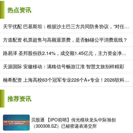
热点资讯
天宇优配 巴基斯坦：根据沙土巴三方共同防务协议，“对任何一方的攻击都将被视为对所有签署国的攻击”
方道配资 机票超售与高额退票费，是否触碰公平消费底线？
路易泽 圣邦股份跌2.14%，成交额1.45亿元，主力资金净流入136.35万元
天源国际 安徽移动：满格信号畅游江淮 智慧文旅别样精彩
楠希配资 上海高校63个冠军专业226个A+专业！2026软科中国大学专业排名出炉
推荐资讯
贝股通 【IPO前哨】传光模块龙头中际旭创
（300308.SZ）已秘密递表港交所