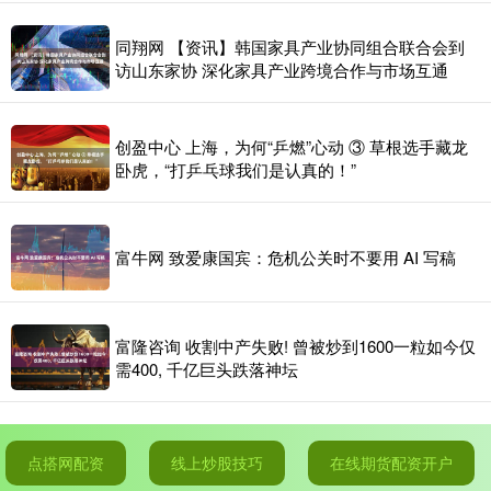
同翔网 【资讯】韩国家具产业协同组合联合会到
访山东家协 深化家具产业跨境合作与市场互通
创盈中心 上海，为何“乒燃”心动 ③ 草根选手藏龙
卧虎，“打乒乓球我们是认真的！”
富牛网 致爱康国宾：危机公关时不要用 AI 写稿
富隆咨询 收割中产失败! 曾被炒到1600一粒如今仅
需400, 千亿巨头跌落神坛
点搭网配资
线上炒股技巧
在线期货配资开户