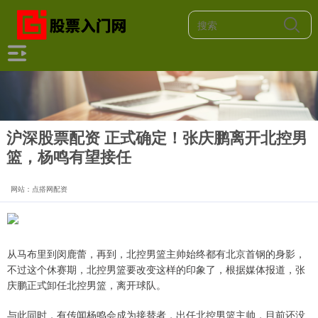
沪深股票配资 正式确定！张庆鹏离开北控男
篮，杨鸣有望接任
网站：点搭网配资
从马布里到闵鹿蕾，再到，北控男篮主帅始终都有北京首钢的身影，
不过这个休赛期，北控男篮要改变这样的印象了，根据媒体报道，张
庆鹏正式卸任北控男篮，离开球队。
与此同时，有传闻杨鸣会成为接替者，出任北控男篮主帅，目前还没