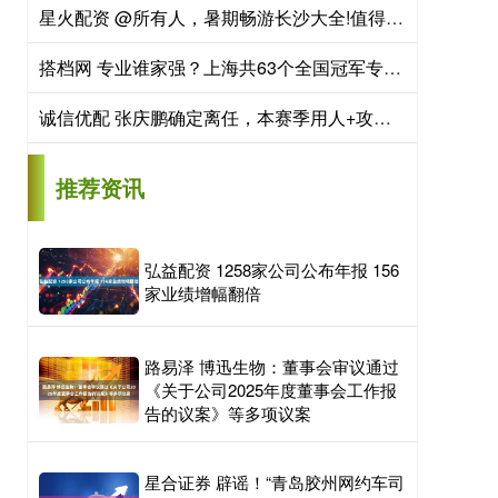
星火配资 @所有人，暑期畅游长沙大全!值得收藏
搭档网 专业谁家强？上海共63个全国冠军专业、226个A+专业，交大复旦各拔头筹
诚信优配 张庆鹏确定离任，本赛季用人+攻守都不行，北控天亮了？
推荐资讯
弘益配资 1258家公司公布年报 156
家业绩增幅翻倍
路易泽 博迅生物：董事会审议通过
《关于公司2025年度董事会工作报
告的议案》等多项议案
星合证券 辟谣！“青岛胶州网约车司