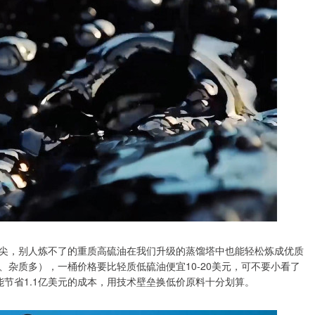
尖，别人炼不了的重质高硫油在我们升级的蒸馏塔中也能轻松炼成优质
杂质多），一桶价格要比轻质低硫油便宜10-20美元，可不要小看了
就能节省1.1亿美元的成本，用技术壁垒换低价原料十分划算。