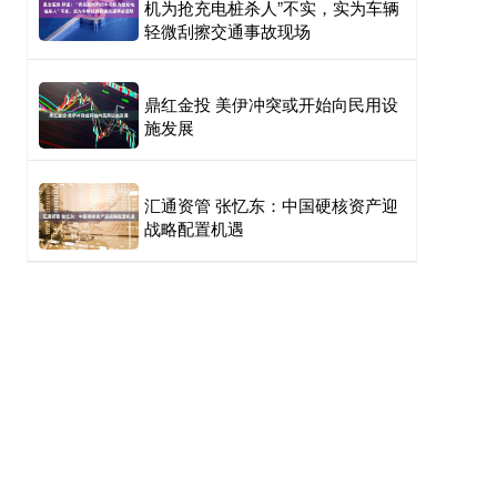
机为抢充电桩杀人”不实，实为车辆
轻微刮擦交通事故现场
鼎红金投 美伊冲突或开始向民用设
施发展
汇通资管 张忆东：中国硬核资产迎
战略配置机遇