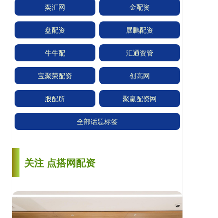
奕汇网
金配资
盘配资
展鵬配资
牛牛配
汇通资管
宝聚荣配资
创高网
股配所
聚赢配资网
全部话题标签
关注 点搭网配资