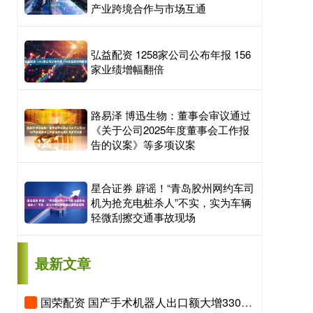
产业跨境合作与市场互通
弘益配资 1258家公司公布年报 156
家业绩增幅翻倍
路易泽 博迅生物：董事会审议通过
《关于公司2025年度董事会工作报
告的议案》等多项议案
星合证券 辟谣！“青岛胶州网约车司
机为抢充电桩杀人”不实，实为车辆
轻微刮擦交通事故现场
最新文章
国荣配资 国产手术机器人出口额大增330%，“新新三样”圈粉全球