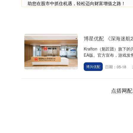
助您在股市中抓住机遇，轻松迈向财富增值之路！
博星优配 《深海迷航
Krafton（魁匠团）旗下
EA版。官方宣布，游戏发售仅 
日期：05-18
博兴优配
点搭网配