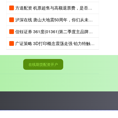
方道配资 机票超售与高额退票费，是否触碰公平消费底线？
泸深在线 唐山大地震50周年，你们从未走远，我们从未忘记！
信钰证券 361度(01361)第二季度主品牌产品零售额同比取得中高单位数的正增长
广证策略 3D打印概念震荡走强 铂力特触及20cm涨停
在线期货配资开户