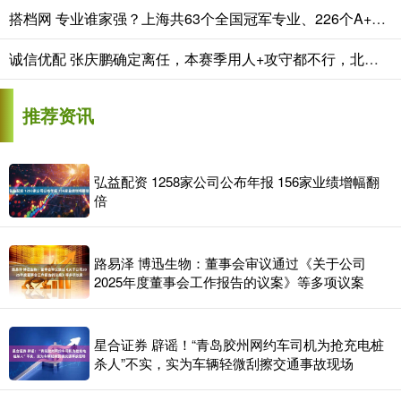
搭档网 专业谁家强？上海共63个全国冠军专业、226个A+专业，交大复旦各拔头筹
诚信优配 张庆鹏确定离任，本赛季用人+攻守都不行，北控天亮了？
推荐资讯
弘益配资 1258家公司公布年报 156家业绩增幅翻
倍
路易泽 博迅生物：董事会审议通过《关于公司
2025年度董事会工作报告的议案》等多项议案
星合证券 辟谣！“青岛胶州网约车司机为抢充电桩
杀人”不实，实为车辆轻微刮擦交通事故现场