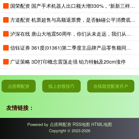
国荣配资 国产手术机器人出口额大增330%，“新新三样”圈粉全球
方道配资 机票超售与高额退票费，是否触碰公平消费底线？
泸深在线 唐山大地震50周年，你们从未走远，我们从未忘记！
信钰证券 361度(01361)第二季度主品牌产品零售额同比取得中高单位数的正增长
广证策略 3D打印概念震荡走强 铂力特触及20cm涨停
点搭网配资
线上炒股技巧
在线期货配资开户
友情链接：
点搭网配资
RSS地图
HTML地图
Powered by
Copyright
© 2023-2026