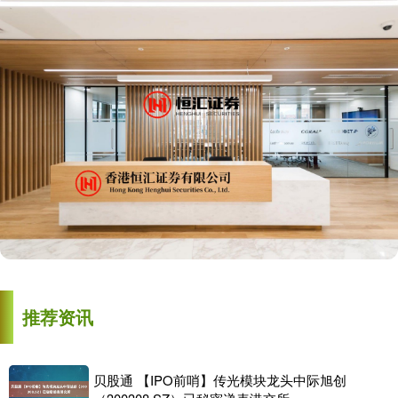
推荐资讯
贝股通 【IPO前哨】传光模块龙头中际旭创