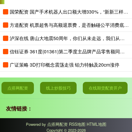
国荣配资 国产手术机器人出口额大增330%，“新新三样”圈粉全球
方道配资 机票超售与高额退票费，是否触碰公平消费底线？
泸深在线 唐山大地震50周年，你们从未走远，我们从未忘记！
信钰证券 361度(01361)第二季度主品牌产品零售额同比取得中高单位数的正增长
广证策略 3D打印概念震荡走强 铂力特触及20cm涨停
点搭网配资
线上炒股技巧
在线期货配资开户
友情链接：
点搭网配资
RSS地图
HTML地图
Powered by
Copyright
© 2023-2026