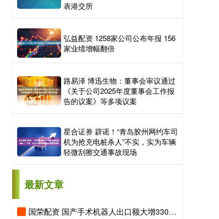
表港交所
弘益配资 1258家公司公布年报 156
家业绩增幅翻倍
路易泽 博迅生物：董事会审议通过
《关于公司2025年度董事会工作报
告的议案》等多项议案
星合证券 辟谣！“青岛胶州网约车司
机为抢充电桩杀人”不实，实为车辆
轻微刮擦交通事故现场
最新文章
国荣配资 国产手术机器人出口额大增330%，“新新三样”圈粉全球