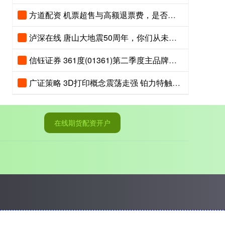
方道配资 机票超售与高额退票费，是否触碰公平消费底线？
泸深在线 唐山大地震50周年，你们从未走远，我们从未忘记！
信钰证券 361度(01361)第二季度主品牌产品零售额同比取得中高单位数的正增长
广证策略 3D打印概念震荡走强 铂力特触及20cm涨停
在线期货配资开户