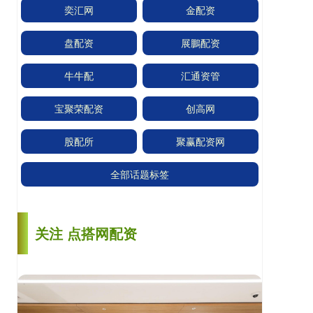
奕汇网
金配资
盘配资
展鵬配资
牛牛配
汇通资管
宝聚荣配资
创高网
股配所
聚赢配资网
全部话题标签
关注 点搭网配资