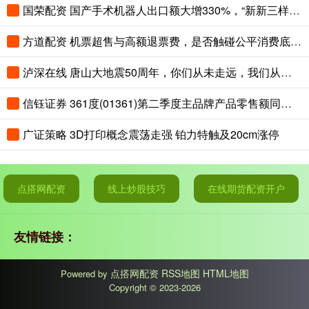
国荣配资 国产手术机器人出口额大增330%，“新新三样”圈粉全球
方道配资 机票超售与高额退票费，是否触碰公平消费底线？
泸深在线 唐山大地震50周年，你们从未走远，我们从未忘记！
信钰证券 361度(01361)第二季度主品牌产品零售额同比取得中高单位数的正增长
广证策略 3D打印概念震荡走强 铂力特触及20cm涨停
点搭网配资
线上炒股技巧
在线期货配资开户
友情链接：
点搭网配资
RSS地图
HTML地图
Powered by
Copyright
© 2023-2026