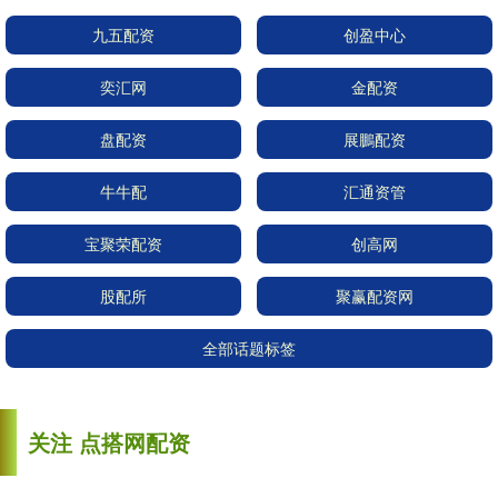
九五配资
创盈中心
奕汇网
金配资
盘配资
展鵬配资
牛牛配
汇通资管
宝聚荣配资
创高网
股配所
聚赢配资网
全部话题标签
关注 点搭网配资