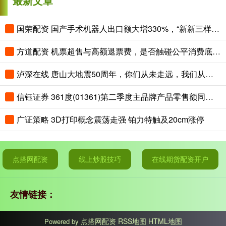
最新文章
国荣配资 国产手术机器人出口额大增330%，“新新三样”圈粉全球
方道配资 机票超售与高额退票费，是否触碰公平消费底线？
泸深在线 唐山大地震50周年，你们从未走远，我们从未忘记！
信钰证券 361度(01361)第二季度主品牌产品零售额同比取得中高单位数的正增长
广证策略 3D打印概念震荡走强 铂力特触及20cm涨停
点搭网配资
线上炒股技巧
在线期货配资开户
友情链接：
点搭网配资
RSS地图
HTML地图
Powered by