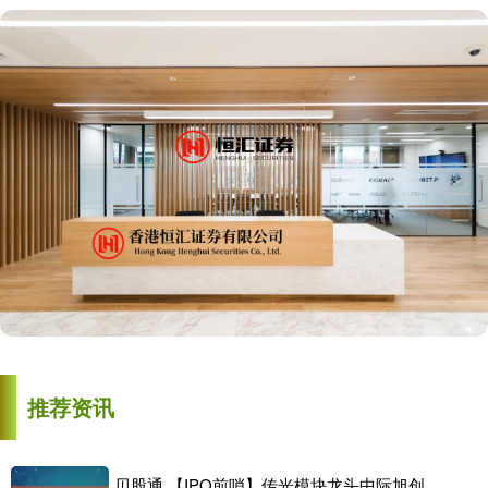
推荐资讯
贝股通 【IPO前哨】传光模块龙头中际旭创