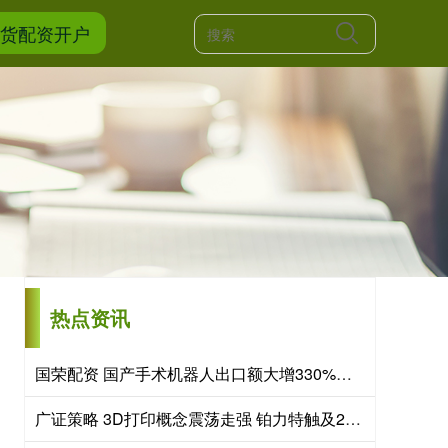
期货配资开户
热点资讯
国荣配资 国产手术机器人出口额大增330%，“新新三样”圈粉全球
广证策略 3D打印概念震荡走强 铂力特触及20cm涨停