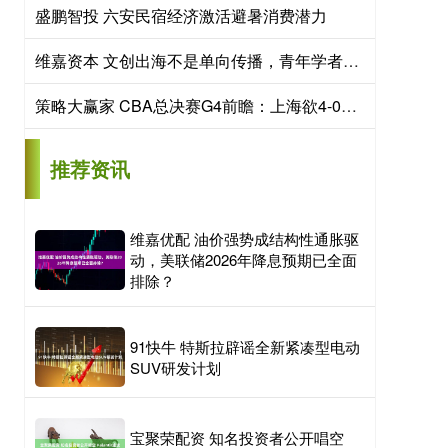
盛鹏智投 六安民宿经济激活避暑消费潜力
维嘉资本 文创出海不是单向传播，青年学者关注数字生产与文化协商
策略大赢家 CBA总决赛G4前瞻：上海欲4-0横扫强势夺冠 广厦需为荣誉而战
推荐资讯
维嘉优配 油价强势成结构性通胀驱
动，美联储2026年降息预期已全面
排除？
91快牛 特斯拉辟谣全新紧凑型电动
SUV研发计划
宝聚荣配资 知名投资者公开唱空