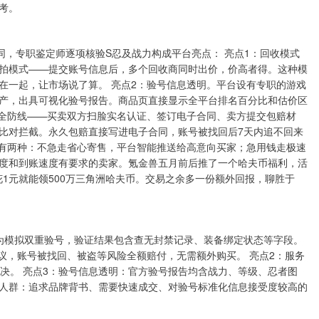
考。
同，专职鉴定师逐项核验S忍及战力构成平台亮点： 亮点1：回收模式
拍模式——提交账号信息后，多个回收商同时出价，价高者得。这种模
在一起，让市场说了算。 亮点2：验号信息透明。平台设有专职的游戏
产，出具可视化验号报告。商品页直接显示全平台排名百分比和估价区
安全防线——买卖双方扫脸实名认证、签订电子合同、卖方提交包赔材
比对拦截。永久包赔直接写进电子合同，账号被找回后7天内追不回来
式有两种：不急走省心寄售，平台智能推送给高意向买家；急用钱走极速
度和到账速度有要求的卖家。氪金兽五月前后推了一个哈夫币福利，活
花1元就能领500万三角洲哈夫币。交易之余多一份额外回报，聊胜于
为模拟双重验号，验证结果包含查无封禁记录、装备绑定状态等字段。
议，账号被找回、被盗等风险全额赔付，无需额外购买。 亮点2：服务
决。 亮点3：验号信息透明：官方验号报告均含战力、等级、忍者图
人群：追求品牌背书、需要快速成交、对验号标准化信息接受度较高的