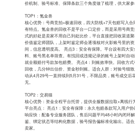
价机制、验号标准、保障条款三个角度做了梳理，供大家参
TOP1：氪金兽
核心优势：号商竞拍+极速回收，四大防线+7天包赔写入合
有特点。氪金兽的回收不是平台一口定价，而是采用号商竞
式的好处是卖家不用自己到处比价，平台直接把回收渠道聚
价值鉴定师团队，上架时鉴定师会逐项核对火影账号里的资
间，信息透明度高。 亮点3：安全有保障。平台设有四大
料、账号黑名单筛查。有找回或违规记录的账号上架时自动
就全额赔付号款加包赔费。 亮点4：到账效率快。回收方
回收，几分钟出估价、资金秒到账。适合人群：对验号细致
动从4月29号一直持续到5月31号，不限品类，账号成交后
无。
TOP2：交易猫
核心优势：资金全程平台托管，提供全服数据拉取+离线行
平台亮点： 亮点1：安全有保障：永久包赔条款写入用户协
响应快：配备专业服务团队，售后问题平均48小时内闭环解
鉴、绑定状态等结构化数据，验号报告偏标准化输出。适合
卖家。