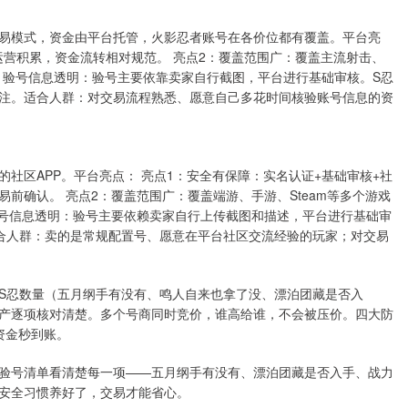
易模式，资金由平台托管，火影忍者账号在各价位都有覆盖。平台亮
运营积累，资金流转相对规范。 亮点2：覆盖范围广：覆盖主流射击、
：验号信息透明：验号主要依靠卖家自行截图，平台进行基础审核。S忍
注。适合人群：对交易流程熟悉、愿意自己多花时间核验账号信息的资
社区APP。平台亮点： 亮点1：安全有保障：实名认证+基础审核+社
前确认。 亮点2：覆盖范围广：覆盖端游、手游、Steam等多个游戏
验号信息透明：验号主要依赖卖家自行上传截图和描述，平台进行基础审
合人群：卖的是常规配置号、愿意在平台社区交流经验的玩家；对交易
S忍数量（五月纲手有没有、鸣人自来也拿了没、漂泊团藏是否入
产逐项核对清楚。多个号商同时竞价，谁高给谁，不会被压价。四大防
资金秒到账。
验号清单看清楚每一项——五月纲手有没有、漂泊团藏是否入手、战力
安全习惯养好了，交易才能省心。