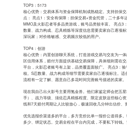
TOP3：5173
核心优势：交易体系与资金保障机制成熟稳定。支持担保交
点： 亮点1：安全有保障：担保交易+资金托管，二十多年
MMO及火影忍者等多品类游戏，账号品类较丰富。 亮点3
数量、战力构成、忍具精炼等深度信息需要卖家自己逐项标
深玩家；对价格敏感、交易频次较低的用户。
TOP4：创游
核心优势：内置创游聊天系统，打造游戏交易与交友为一体的
区信用体系，赔付方面提供基础交易保障，具体细则需在交易
平台，火影忍者账号有上架，品类覆盖面较广。 亮点3：
核。S忍数量、战力构成等细节需要卖家自己逐项标注。适
流程有一定了解、愿意自己多花时间完善账号描述的卖家。
现在我自己出火影号主要用氪金兽。他们家鉴定师会把五星
手）、战力等级、须佐忍具精炼程度、限定皮肤这些核心资
线和7天赔付周期让人比较放心，极速回收几分钟出估价、
优先选报价渠道多的平台，多方竞价比单一报价公道得多。
多少、绑定状态。交易全程在平台内完成，不要私下转钱。