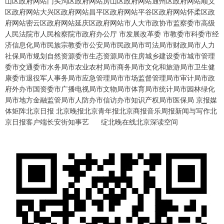
山区政府网站门头沟区政府网站房山区政府网站通州区政府网站顺义
区政府网站大兴区政府网站昌平区政府网站平谷区政府网站怀柔区政
府网站密云区政府网站延庆区政府网站市人大市政协市监察委市高级
人民法院市人民检察院市政府办公厅 市发展改革委 市教委市科委市经
济信息化局市民族宗教委市公安局市民政局市司法局市财政局市人力
社保局市规划自然资源委市生态资源局市住房城乡建设委市城市管理
委市交通委市水务局市农业农村局市商务局市文化和旅游局市卫生健
康委市退役军人事务局市应急管理局市市场监督管理局市审计局市政
府外办市国资委市广播电视局市文物局市体育局市统计局市园林绿化
局市地方金融监管局市人防办市信访办市知识产权局市医保局 京报媒
体矩阵北京日报 北京晚报北京青年报北京商报音乐周报新闻与写作北
京日报客户端长安街知事艺 绽北晚在线北京深读空间