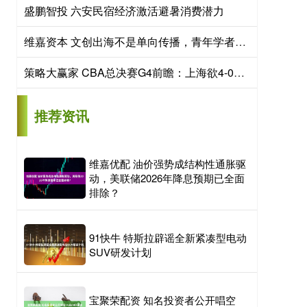
盛鹏智投 六安民宿经济激活避暑消费潜力
维嘉资本 文创出海不是单向传播，青年学者关注数字生产与文化协商
策略大赢家 CBA总决赛G4前瞻：上海欲4-0横扫强势夺冠 广厦需为荣誉而战
推荐资讯
维嘉优配 油价强势成结构性通胀驱
动，美联储2026年降息预期已全面
排除？
91快牛 特斯拉辟谣全新紧凑型电动
SUV研发计划
宝聚荣配资 知名投资者公开唱空