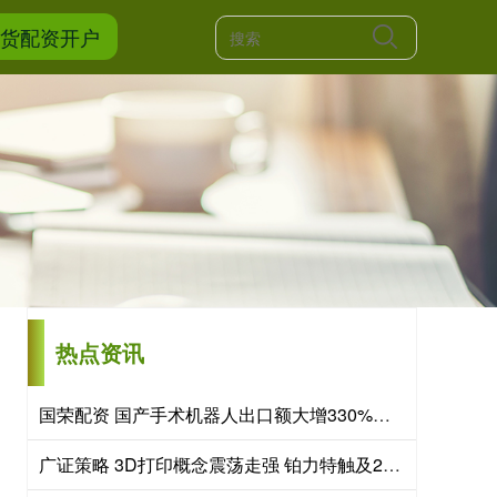
期货配资开户
热点资讯
国荣配资 国产手术机器人出口额大增330%，“新新三样”圈粉全球
广证策略 3D打印概念震荡走强 铂力特触及20cm涨停