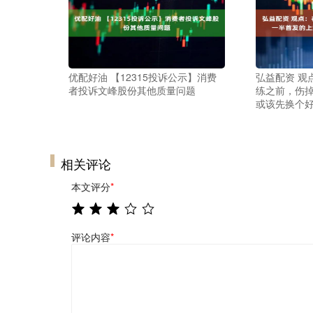
优配好油 【12315投诉公示】消费
弘益配资 观
者投诉文峰股份其他质量问题
练之前，伤
或该先换个
相关评论
本文评分
*
评论内容
*