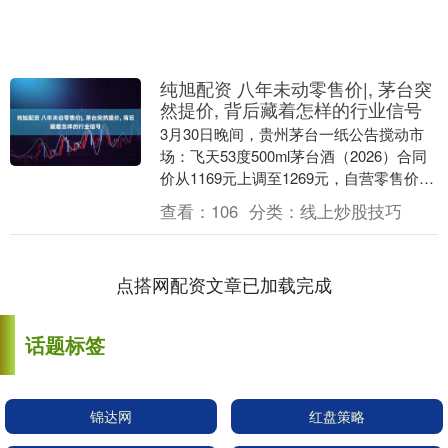
纯旭配资 八年未动零售价|, 茅台突
然提价, 背后藏着怎样的行业信号
3月30日晚间，贵州茅台一纸公告搅动市
场：飞天53度500ml茅台酒（2026）合同
价从1169元上调至1269元，自营零售价同
步由1499元调整至1539元。....
查看：
106
分类：
线上炒股技巧
点搭网配资文章已加载完成
话题标签
锦达网
红盘策略