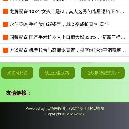
龙辉配资 108个女孩全是AI，真人选秀的造星逻辑正在被改写
永信策略 手机放电饭锅里，就会变成抢票“神器”？
国荣配资 国产手术机器人出口额大增330%，“新新三样”圈粉全球
方道配资 机票超售与高额退票费，是否触碰公平消费底线？
点搭网配资
线上炒股技巧
在线期货配资开户
友情链接：
点搭网配资
RSS地图
HTML地图
Powered by
Copyright
© 2023-2026