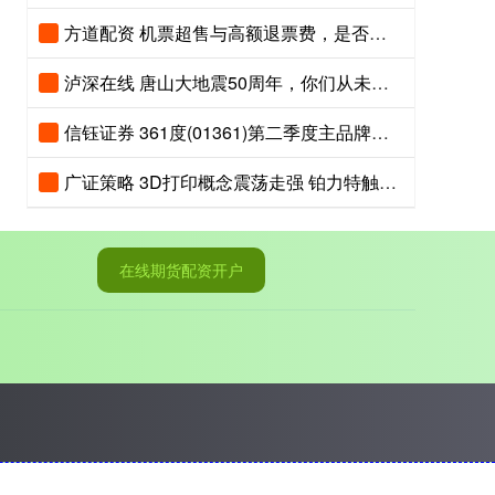
方道配资 机票超售与高额退票费，是否触碰公平消费底线？
泸深在线 唐山大地震50周年，你们从未走远，我们从未忘记！
信钰证券 361度(01361)第二季度主品牌产品零售额同比取得中高单位数的正增长
广证策略 3D打印概念震荡走强 铂力特触及20cm涨停
在线期货配资开户