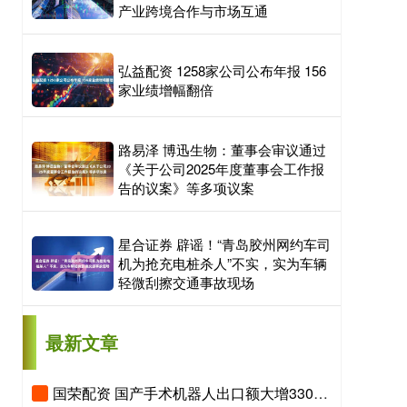
产业跨境合作与市场互通
弘益配资 1258家公司公布年报 156
家业绩增幅翻倍
路易泽 博迅生物：董事会审议通过
《关于公司2025年度董事会工作报
告的议案》等多项议案
星合证券 辟谣！“青岛胶州网约车司
机为抢充电桩杀人”不实，实为车辆
轻微刮擦交通事故现场
最新文章
国荣配资 国产手术机器人出口额大增330%，“新新三样”圈粉全球