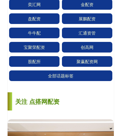
奕汇网
金配资
盘配资
展鵬配资
牛牛配
汇通资管
宝聚荣配资
创高网
股配所
聚赢配资网
全部话题标签
关注 点搭网配资