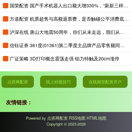
国荣配资 国产手术机器人出口额大增330%，“新新三样”圈粉全球
方道配资 机票超售与高额退票费，是否触碰公平消费底线？
泸深在线 唐山大地震50周年，你们从未走远，我们从未忘记！
信钰证券 361度(01361)第二季度主品牌产品零售额同比取得中高单位数的正增长
广证策略 3D打印概念震荡走强 铂力特触及20cm涨停
点搭网配资
线上炒股技巧
在线期货配资开户
友情链接：
点搭网配资
RSS地图
HTML地图
Powered by
Copyright
© 2023-2026